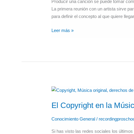
Producir una canción se puede tomar como
La primera reunión con un artista sirve pa
para definir el concepto al que quiere llegar
Leer más »
El
Copyright
El Copyright en la Músi
en
la
Conocimiento General
/
recordingproscho
Música:
¿Existe
Si has visto las redes sociales los últi